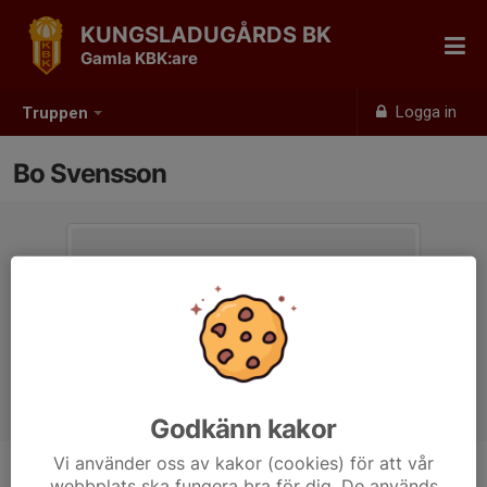
KUNGSLADUGÅRDS BK
Gamla KBK:are
Logga in
Truppen
Bo Svensson
Godkänn kakor
Vi använder oss av kakor (cookies) för att vår
webbplats ska fungera bra för dig. De används
Titel
Ordförande