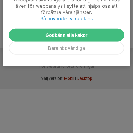
även för webbanalys i syfte att hjälpa oss att
Ålder
76 år
förbättra våra tjänster.
Så använder vi cookies
Godkänn alla kakor
Bara nödvändiga
För
smarta
idrottsföreningar
Välj version:
Mobil
|
Desktop