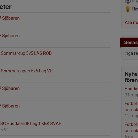
IF M
eter
Fli
7 Sjöbaren
Alla m
7 Sjöbaren
Senast
IF Sommarcup 5v5 LAG RÖD
Inga r
F Sommarcupen 5v5 Lag VIT
Nyhet
före
7 Sjöbaren
Hoodi
31 maj
Fotboll
7 Sjöbaren
anmäl
12 maj
SG Ruddalen IF Lag 1 KBK SVART
Fotbol
5M5:1
anmäl
6 maj