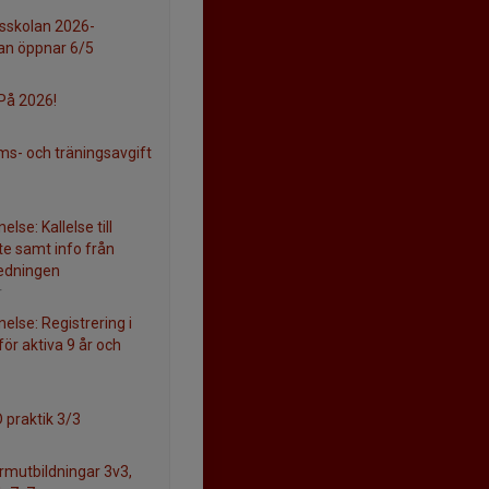
lsskolan 2026-
n öppnar 6/5
På 2026!
s- och träningsavgift
lse: Kallelse till
e samt info från
edningen
r
else: Registrering i
för aktiva 9 år och
 praktik 3/3
rmutbildningar 3v3,