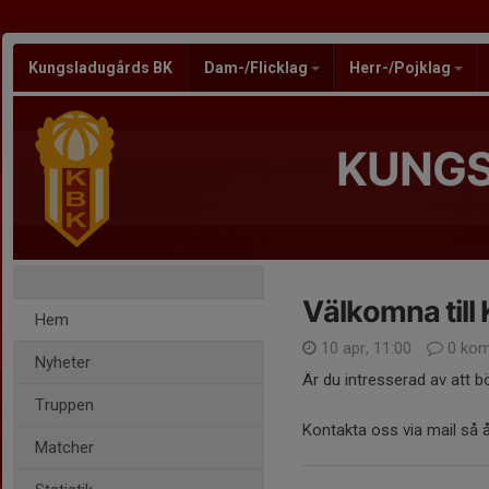
Kungsladugårds BK
Dam-/Flicklag
Herr-/Pojklag
KUNGS
Välkomna till 
Hem
10 apr, 11:00
0 kom
Nyheter
Är du intresserad av att b
Truppen
Kontakta oss via mail så
Matcher