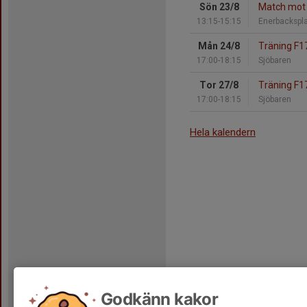
Sön 23/8
Match mot 
13:15-15:15
Enerbackspl
Mån 24/8
Träning F1
17:00-18:15
Sjöbaren
Tor 27/8
Träning F1
17:00-18:15
Sjöbaren
Hela kalendern
Godkänn kakor