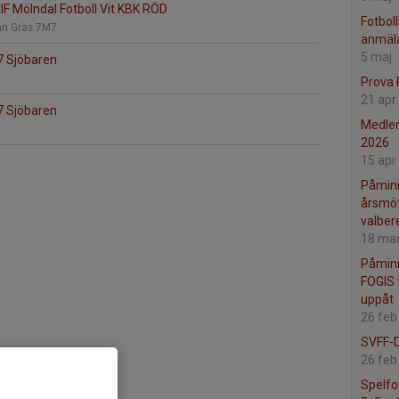
IF Mölndal Fotboll Vit KBK RÖD
Fotbol
an Gräs 7M7
anmäla
5 maj
7 Sjöbaren
Prova 
21 apr
7 Sjöbaren
Medlem
2026
15 apr
Påminne
årsmöt
valber
18 ma
Påminn
FOGIS 
uppåt
26 feb
SVFF-D
26 feb
Spelfo