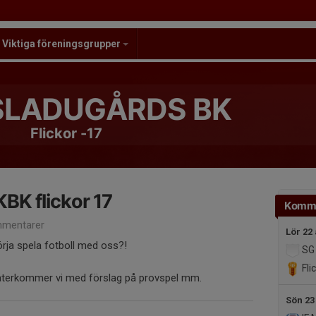
Viktiga föreningsgrupper
LADUGÅRDS BK
Flickor -17
KBK flickor 17
Komm
mentarer
Lör 22
örja spela fotboll med oss?!
SG R
Fli
 återkommer vi med förslag på provspel mm.
Sön 23