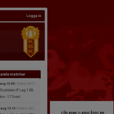
Logga in
ande matcher
 aug 15:00
| Flickor 2017(9 år) Centrum+Härryda+Mölndal+Väster Grupp A Höst
uddalen IF Lag 1 KBK SVART
ckor -17
Svart
 aug 13:15
| Flickor 2017(9 år) Centrum+Härryda+Mölndal+Väster Grupp A Höst