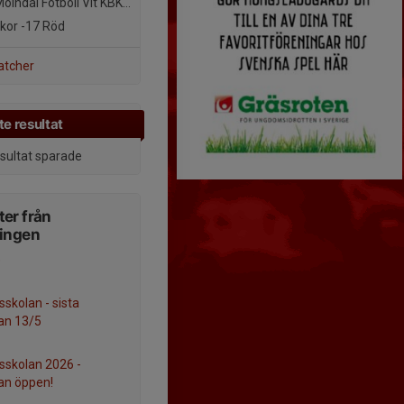
ölndal Fotboll Vit KBK RÖD
ckor -17
Röd
atcher
e resultat
esultat sparade
er från
ningen
e
sskolan - sista
an 13/5
lsskolan 2026 -
an öppen!