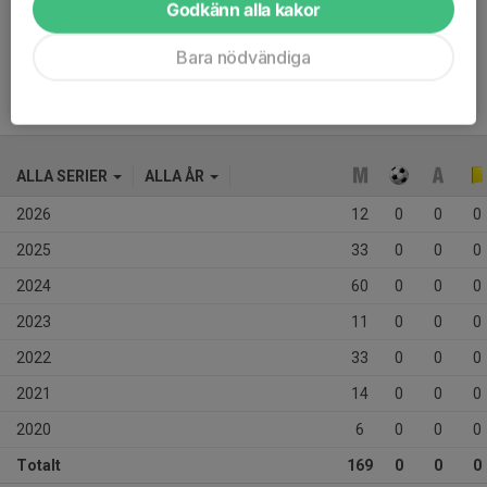
Godkänn alla kakor
Driver på laget och stöttar sina medspelare. Hård och tuff 
Bara nödvändiga
närkampsspelare som är svår att ta bollen från. 
ALLA SERIER
ALLA ÅR
2026
12
0
0
0
2025
33
0
0
0
2024
60
0
0
0
2023
11
0
0
0
2022
33
0
0
0
2021
14
0
0
0
2020
6
0
0
0
Totalt
169
0
0
0