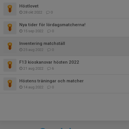
Höstlovet
28 okt 2022
0
Nya tider för lördagsmatcherna!
15 sep 2022
0
Inventering matchställ
25 aug 2022
0
F13 kioskansvar hösten 2022
21 aug 2022
6
Höstens träningar och matcher
14 aug 2022
0