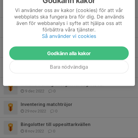
Godkänn kakor
Information
Vi använder oss av kakor (cookies) för att vår
2 nov 2023
0
webbplats ska fungera bra för dig. De används
även för webbanalys i syfte att hjälpa oss att
Schema café hösten 2023
förbättra våra tjänster.
21 aug 2023
3
Så använder vi cookies
Schema Café Vår 2023
4 apr 2023
0
Godkänn alla kakor
Futsal sammandrag lördag 14/1
Bara nödvändiga
10 jan 2023
0
Inställd träning imorgon lördag 10/12.
9 dec 2022
0
Inventering matchtröjor
29 nov 2022
0
Bingolotter till uppesittarkvällen
8 nov 2022
0