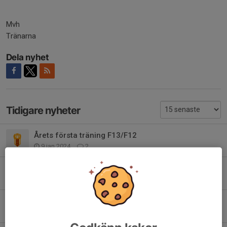
Mvh
Tränarna
Dela nyhet
Tidigare nyheter
Årets första träning F13/F12
9 jan 2024
2
Inställd träning 29/11
29 nov 2023
0
Försäljning av bingolotter till uppesittarkvällen
6 nov 2023
0