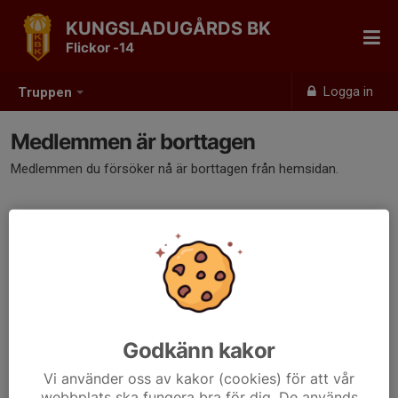
KUNGSLADUGÅRDS BK
Flickor -14
Logga in
Truppen
Medlemmen är borttagen
Medlemmen du försöker nå är borttagen från hemsidan.
Godkänn kakor
Vi använder oss av kakor (cookies) för att vår
webbplats ska fungera bra för dig. De används