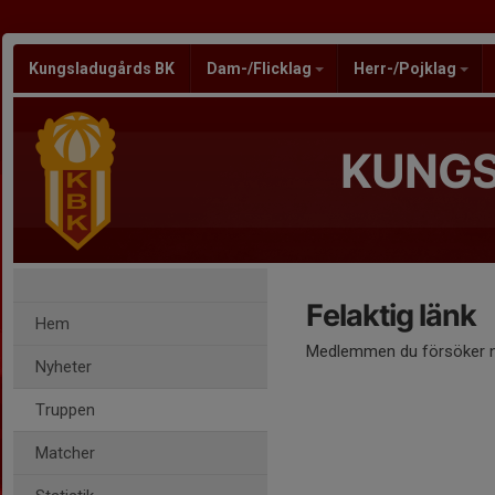
Kungsladugårds BK
Dam-/Flicklag
Herr-/Pojklag
KUNGS
Felaktig länk
Hem
Medlemmen du försöker nå
Nyheter
Truppen
Matcher