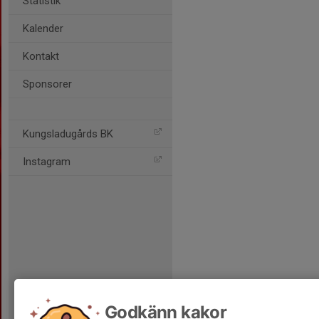
Statistik
Kalender
Kontakt
Sponsorer
Kungsladugårds BK
Instagram
Godkänn kakor