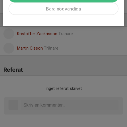
Yosef Hassan
Bara nödvändiga
Ledare
Kristoffer Zackrisson
Tränare
Martin Olsson
Tränare
Referat
Inget referat skrivet