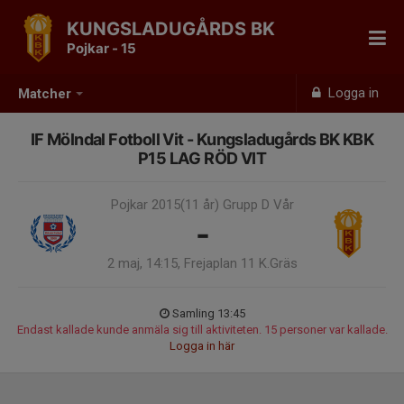
KUNGSLADUGÅRDS BK
Pojkar - 15
Logga in
Matcher
IF Mölndal Fotboll Vit - Kungsladugårds BK KBK
P15 LAG RÖD VIT
Pojkar 2015(11 år) Grupp D Vår
-
2 maj, 14:15, Frejaplan 11 K.Gräs
Samling 13:45
Endast kallade kunde anmäla sig till aktiviteten. 15 personer var kallade.
Logga in här