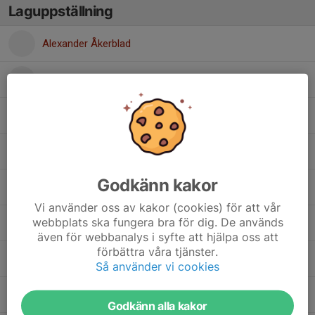
Laguppställning
Alexander Åkerblad
Fred Anderberg
Gabriel BarDavid
Gunnar Weimann
Godkänn kakor
Hugo Zackrisson
Vi använder oss av kakor (cookies) för att vår
webbplats ska fungera bra för dig. De används
Lennox Bramstång
även för webbanalys i syfte att hjälpa oss att
förbättra våra tjänster.
Nils Johansson
Så använder vi cookies
Walter Fodor Jonasson
Godkänn alla kakor