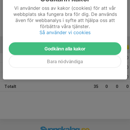
Vi använder oss av kakor (cookies) för att vår
Ålder
10 år
webbplats ska fungera bra för dig. De används
även för webbanalys i syfte att hjälpa oss att
förbättra våra tjänster.
Så använder vi cookies
ALLA SERIER
ALLA ÅR
Godkänn alla kakor
2026
6
0
0
0
Bara nödvändiga
2025
15
0
0
0
2024
14
0
0
0
Totalt
35
0
0
0