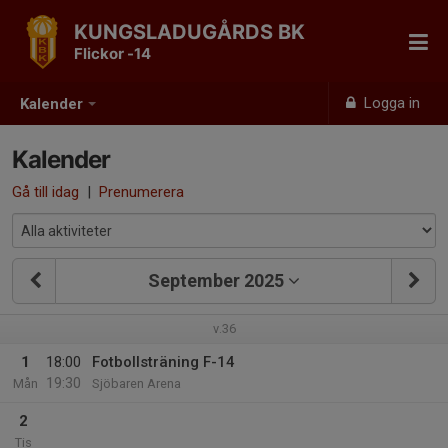
KUNGSLADUGÅRDS BK
Flickor -14
Logga in
Kalender
Kalender
Gå till idag
|
Prenumerera
September 2025
v.36
1
18:00
Fotbollsträning F-14
19:30
Mån
Sjöbaren Arena
2
Tis