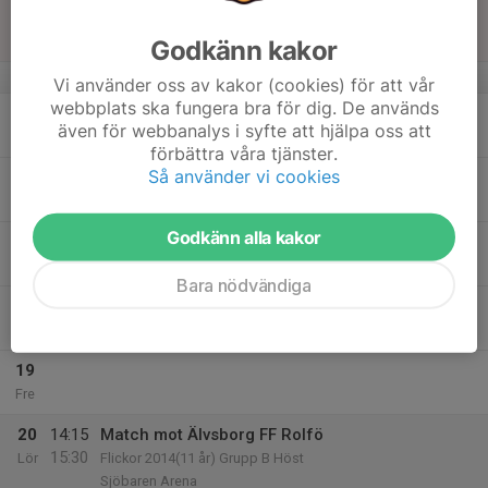
14
Sön
Godkänn kakor
v.38
Vi använder oss av kakor (cookies) för att vår
webbplats ska fungera bra för dig. De används
15
18:00
Fotbollsträning F-14
även för webbanalys i syfte att hjälpa oss att
19:30
Mån
Sjöbaren Arena
förbättra våra tjänster.
Så använder vi cookies
16
Tis
Godkänn alla kakor
17
Ons
Bara nödvändiga
18
19:00
Fotbollsträning F-14
20:30
Tor
Sjöbaren Arena
19
Fre
20
14:15
Match mot Älvsborg FF Rolfö
15:30
Lör
Flickor 2014(11 år) Grupp B Höst
Sjöbaren Arena