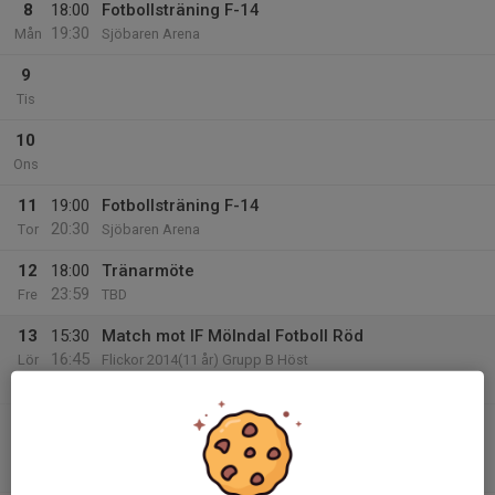
8
18:00
Fotbollsträning F-14
19:30
Mån
Sjöbaren Arena
9
Tis
10
Ons
11
19:00
Fotbollsträning F-14
20:30
Tor
Sjöbaren Arena
12
18:00
Tränarmöte
23:59
Fre
TBD
13
15:30
Match mot IF Mölndal Fotboll Röd
16:45
Lör
Flickor 2014(11 år) Grupp B Höst
Sjöbaren Arena
16:45
Match mot IF Mölndal Fotboll Vit
18:00
Flickor 2014(11 år) Grupp B Höst
Sjöbaren Arena