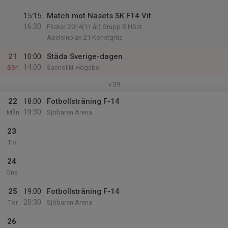
15:15
Match mot Näsets SK F14 Vit
16:30
Flickor 2014(11 år) Grupp B Höst
Apelsinplan 21 Konstgräs
21
10:00
Städa Sverige-dagen
14:00
Sön
Sannolikt Högsbo
v.39
22
18:00
Fotbollsträning F-14
19:30
Mån
Sjöbaren Arena
23
Tis
24
Ons
25
19:00
Fotbollsträning F-14
20:30
Tor
Sjöbaren Arena
26