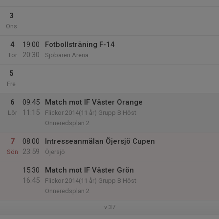
3
Ons
4
19:00
Fotbollsträning F-14
20:30
Tor
Sjöbaren Arena
5
Fre
6
09:45
Match mot IF Väster Orange
11:15
Lör
Flickor 2014(11 år) Grupp B Höst
Önneredsplan 2
7
08:00
Intresseanmälan Öjersjö Cupen
23:59
Sön
Öjersjö
15:30
Match mot IF Väster Grön
16:45
Flickor 2014(11 år) Grupp B Höst
Önneredsplan 2
v.37