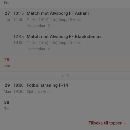
Fre
27
10:15
Match mot Älvsborg FF Asllani
11:30
Lör
Flickor 2014(11 år) Grupp B Höst
Hagenplan 12
12:45
Match mot Älvsborg FF Blackstenius
14:00
Flickor 2014(11 år) Grupp B Höst
Hagenplan 12
28
Sön
v.40
29
18:00
Fotbollsträning F-14
19:30
Mån
Sjöbaren Arena
30
Tis
Tillbaka till toppen