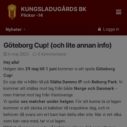
KUNGSLADUGÅRDS BK
Flickor -14
Logga in
Nyheter
Göteborg Cup! (och lite annan info)
6 maj 2025
0 kommentarer
Hej alla!
Helgen den
29 maj till 1 juni
kommer vi att spela
Göteborg
Cup
!
En cup där vi håller till på
Slätta Damms IP
och
Kviberg Park
. Vi
kommer att ställas mot lag från både
Norge och Danmark
–
men främst mot lag från Västsverige.
Vi spelar
sex matcher under helgen
. För att kunna ta ut lagen
kommer vi att skicka ut kallelser till respektive dag, och ni
behöver då svara om ert barn kan delta eller inte. När vi vet vilka
som kan vara med, tar vi ut lagen.