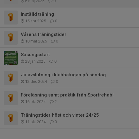
6 maj 2025
0
Inställd träning
15 apr 2025
0
Vårens träningstider
10 mar 2025
0
Säsongsstart
28 jan 2025
0
Julavslutning i klubbstugan på söndag
12 dec 2024
0
Föreläsning samt praktik från Sportrehab!
16 okt 2024
2
Träningstider höst och vinter 24/25
11 okt 2024
0