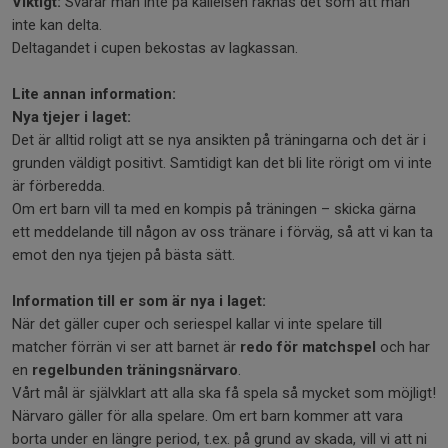
Viktigt:
Svarar man inte på kallelsen räknas det som att man
inte kan delta.
Deltagandet i cupen bekostas av lagkassan.
Lite annan information:
Nya tjejer i laget:
Det är alltid roligt att se nya ansikten på träningarna och det är i
grunden väldigt positivt. Samtidigt kan det bli lite rörigt om vi inte
är förberedda.
Om ert barn vill ta med en kompis på träningen – skicka gärna
ett meddelande till någon av oss tränare i förväg, så att vi kan ta
emot den nya tjejen på bästa sätt.
Information till er som är nya i laget:
När det gäller cuper och seriespel kallar vi inte spelare till
matcher förrän vi ser att barnet är
redo för matchspel
och har
en
regelbunden träningsnärvaro
.
Vårt mål är självklart att alla ska få spela så mycket som möjligt!
Närvaro gäller för alla spelare. Om ert barn kommer att vara
borta under en längre period, t.ex. på grund av skada, vill vi att ni