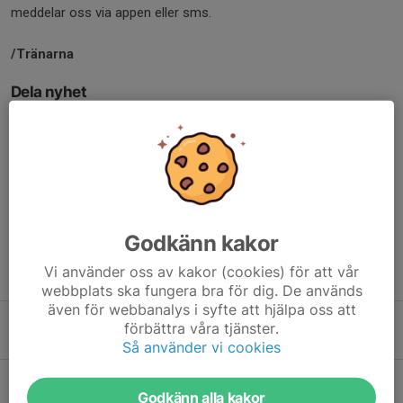
meddelar oss via appen eller sms.
/Tränarna
Dela nyhet
Kommentarer
Godkänn kakor
Vi använder oss av kakor (cookies) för att vår
Tidigare nyheter
webbplats ska fungera bra för dig. De används
även för webbanalys i syfte att hjälpa oss att
Nya träningstider
förbättra våra tjänster.
25 feb, 13:52
0
Så använder vi cookies
Avslutning
Godkänn alla kakor
5 dec 2025
0