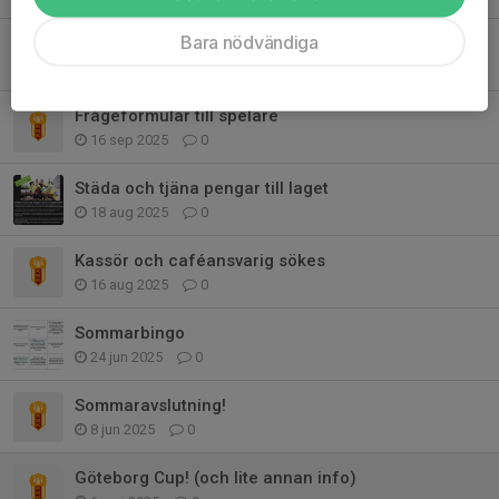
Bara nödvändiga
F2014 Nya träningstider och avslutning.
17 okt 2025
0
Frågeformulär till spelare
16 sep 2025
0
Städa och tjäna pengar till laget
18 aug 2025
0
Kassör och caféansvarig sökes
16 aug 2025
0
Sommarbingo
24 jun 2025
0
Sommaravslutning!
8 jun 2025
0
Göteborg Cup! (och lite annan info)