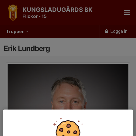
KUNGSLADUGÅRDS BK
Flickor - 15
Logga in
Truppen
Erik Lundberg