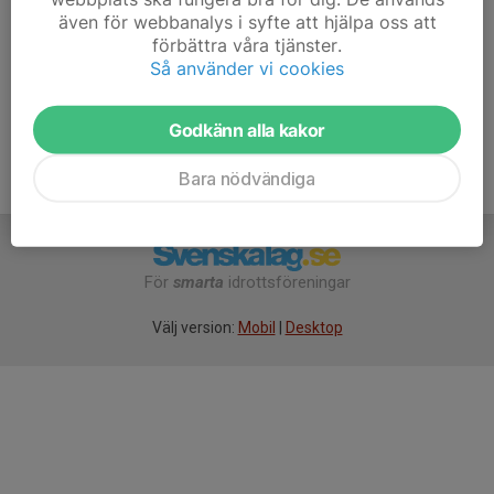
Erik Lundberg
även för webbanalys i syfte att hjälpa oss att
Tränare
förbättra våra tjänster.
Så använder vi cookies
070-419 44 02
lumpan@hotmail.com
Godkänn alla kakor
Bara nödvändiga
För
smarta
idrottsföreningar
Välj version:
Mobil
|
Desktop