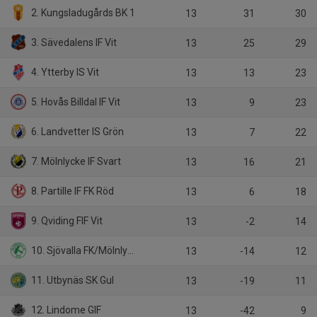
2. Kungsladugårds BK 1
13
31
30
3. Sävedalens IF Vit
13
25
29
4. Ytterby IS Vit
13
13
23
5. Hovås Billdal IF Vit
13
9
23
6. Landvetter IS Grön
13
7
22
7. Mölnlycke IF Svart
13
16
21
8. Partille IF FK Röd
13
6
18
9. Qviding FIF Vit
13
-2
14
10. Sjövalla FK/Mölnlycke IS
13
-14
12
11. Utbynäs SK Gul
13
-19
11
12. Lindome GIF
13
-42
9