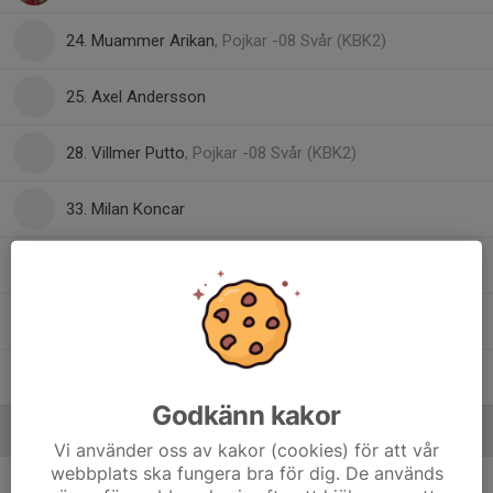
24. Muammer Arikan
, Pojkar -08 Svår (KBK2)
25. Axel Andersson
28. Villmer Putto
, Pojkar -08 Svår (KBK2)
33. Milan Koncar
39. Eliah Höglund
41. Erik Fäldt
46. Filip Piechowski
Godkänn kakor
Ledare
Vi använder oss av kakor (cookies) för att vår
webbplats ska fungera bra för dig. De används
Ackis Tassopoulos
Huvudtränare U19