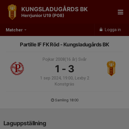
KUNGSLADUGÅRDS BK
Herrjunior U19 (P08)
Logga in
Matcher
Partille IF FK Röd - Kungsladugårds BK
Pojkar 2008(16 år) Svår
1 - 3
1 sep 2024, 19:00, Lexby 2
Konstgräs
Samling 18:00
Laguppställning