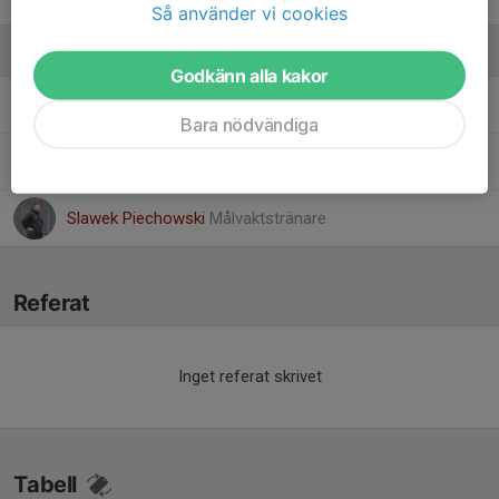
Så använder vi cookies
Ledare
Godkänn alla kakor
Amel Badnjevic
Huvudtränare
Bara nödvändiga
Kaz Kazem
Team manager U19 (P08)
Slawek Piechowski
Målvaktstränare
Referat
Inget referat skrivet
Tabell