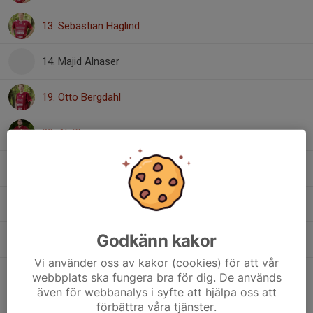
13. Sebastian Haglind
14. Majid Alnaser
19. Otto Bergdahl
20. Ali Shamsi
22. Mihail Ivanov
32. Alvin Hajric
Godkänn kakor
33. Alaa Ayan
, Vilande
Vi använder oss av kakor (cookies) för att vår
41. Erik Fäldt
webbplats ska fungera bra för dig. De används
även för webbanalys i syfte att hjälpa oss att
förbättra våra tjänster.
46. Filip Piechowski