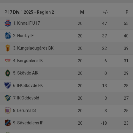
P17 Div.1 2025 - Region 2
M
+/-
P
1. Kinna IF U17
20
47
55
2. Norrby IF
20
37
40
3. Kungsladugårds BK
20
22
39
4. Bergdalens IK
20
6
31
5. Skövde AIK
20
0
29
6. IFK Skövde FK
20
-13
28
7. IK Oddevold
20
3
27
8. Lerums IS
20
3
25
9. Sävedalens IF
20
-18
23