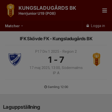
KUNGSLADUGÅRDS BK
Herrjunior U19 (P08)
Logga in
Matcher
IFK Skövde FK - Kungsladugårds BK
P17 Div.1 2025 - Region 2
1 - 7
17 maj 2025, 13:00, Södermalms
IP A
Samling 12:00
Laguppställning