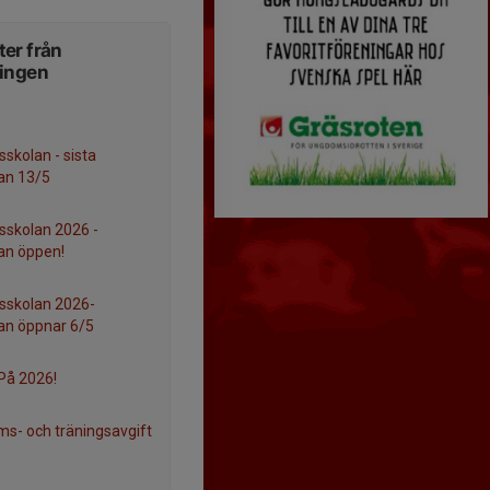
er från
ningen
e
sskolan - sista
an 13/5
lsskolan 2026 -
an öppen!
lsskolan 2026-
n öppnar 6/5
På 2026!
s- och träningsavgift