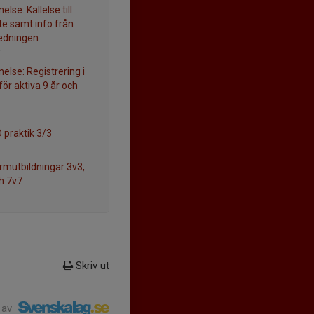
lse: Kallelse till
e samt info från
edningen
r
else: Registrering i
för aktiva 9 år och
 praktik 3/3
rmutbildningar 3v3,
h 7v7
Skriv ut
 av