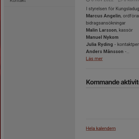
Kontakt
I styrelsen för Kungsladu
Marcus Angelin
, ordför
bidragsansökningar
Malin Larsson
, kassör
Manuel Nykom
Julia Ryding
- kontaktpe
Anders Månsson
-...
Läs mer
Kommande aktivit
Hela kalendern