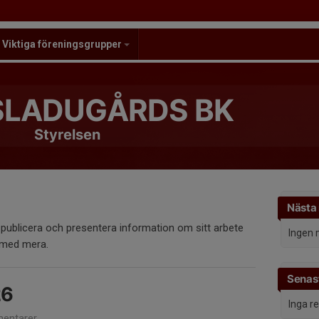
Viktiga föreningsgrupper
LADUGÅRDS BK
Styrelsen
Nästa
publicera och presentera information om sitt arbete
Ingen 
 med mera.
Senast
26
Inga r
entarer