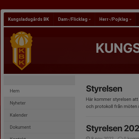
Kungsladugårds BK
Dam-/Flicklag
Herr-/Pojklag
KUNGS
Styrelsen
Hem
Här kommer styrelsen att 
Nyheter
och protokoll från möten
Kalender
Styrelsen 20
Dokument
8 nov 2022
0 komm