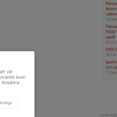
Påminne
årsmöt
valber
18 ma
Påminn
FOGIS 
uppåt
26 feb
SVFF-D
26 feb
Spelfo
5v5 oc
att vår
17 feb
 används även
t förbättra
ändiga
Levererat