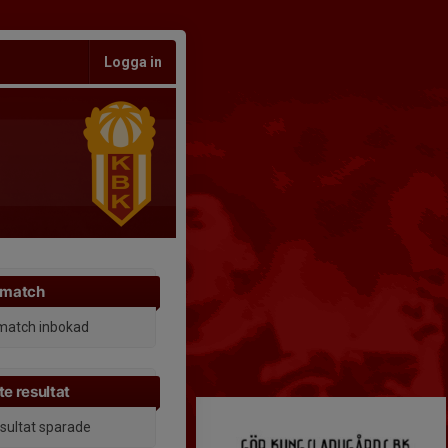
Logga in
 match
match inbokad
e resultat
esultat sparade