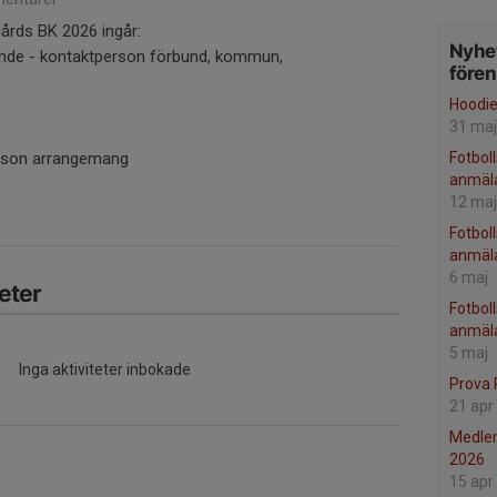
gårds BK 2026 ingår:
Nyhet
ande - kontaktperson förbund, kommun,
före
Hoodi
31 maj
rson arrangemang
Fotboll
anmäl
12 maj
Fotbol
anmäl
6 maj
eter
Fotbol
anmäla
5 maj
Inga aktiviteter inbokade
Prova 
21 apr
Medlem
2026
15 apr