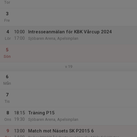
Tor
3
Fre
4
10:00
Intresseanmälan för KBK Vårcup 2024
17:00
Lör
Sjöbaren Arena, Apelsinplan
5
Sön
v.19
6
Mån
7
Tis
8
18:15
Träning P15
19:30
Ons
Sjöbaren Arena, Apelsinplan
9
13:00
Match mot Näsets SK P2015 6