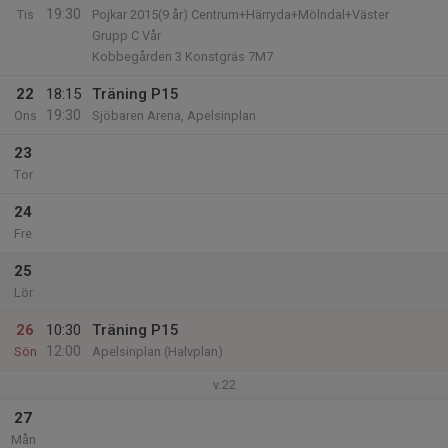
19:30
Tis
Pojkar 2015(9 år) Centrum+Härryda+Mölndal+Väster
Grupp C Vår
Kobbegården 3 Konstgräs 7M7
22
18:15
Träning P15
19:30
Ons
Sjöbaren Arena, Apelsinplan
23
Tor
24
Fre
25
Lör
26
10:30
Träning P15
12:00
Sön
Apelsinplan (Halvplan)
v.22
27
Mån