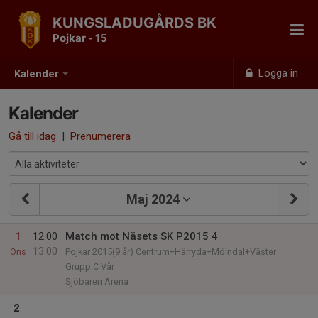
KUNGSLADUGÅRDS BK
Pojkar - 15
Logga in
Kalender
Kalender
Gå till idag
|
Prenumerera
Maj 2024
1
12:00
Match mot Näsets SK P2015 4
13:00
Ons
Pojkar 2015(9 år) Centrum+Härryda+Mölndal+Väster
Grupp C Vår
Sjöbaren Arena
2