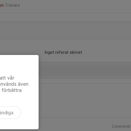
son
Tränare
Inget referat skrivet
att vår
 används även
t förbättra
ändiga
Levererat