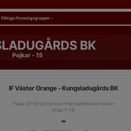
Viktiga föreningsgrupper
LADUGÅRDS BK
Pojkar - 15
IF Väster Orange - Kungsladugårds BK
Pojkar 2015(9 år) Centrum+Härryda+Mölndal+Väster
Grupp C Vår
-