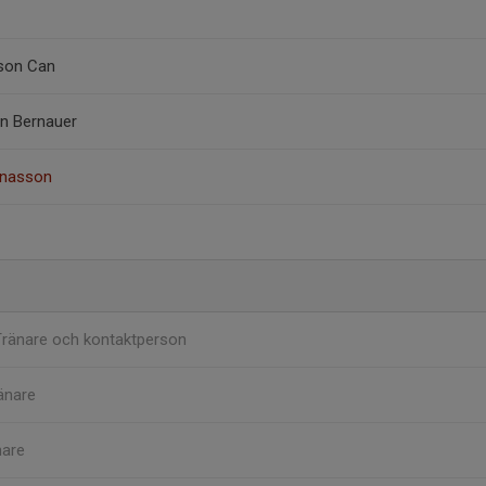
son Can
n Bernauer
onasson
Tränare och kontaktperson
änare
nare