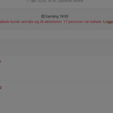
17 apr 2024, 18:30, Sjöbaren Arena
Samling 18:00
llade kunde anmäla sig till aktiviteten. 17 personer var kallade.
Logga
n
n
g