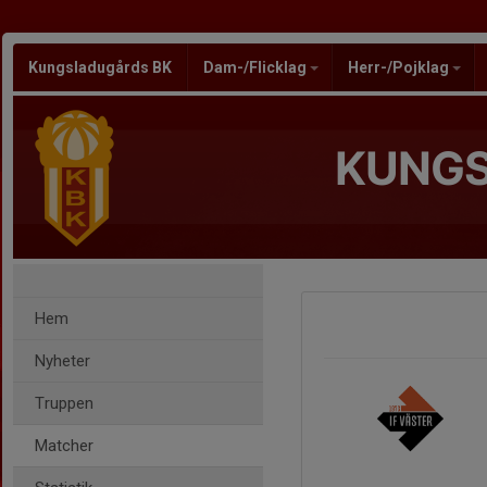
Kungsladugårds BK
Dam-/Flicklag
Herr-/Pojklag
KUNGS
Hem
Nyheter
Truppen
Matcher