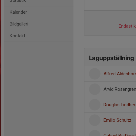
Statistik
Kalender
Bildgalleri
Endast ka
Kontakt
Laguppställning
Alfred Aldenbor
Arvid Rosengre
Douglas Lindber
Emilio Schultz
Gabriel BarDavid