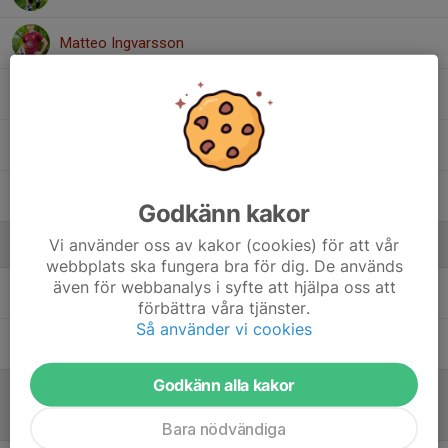
Matteo Ingvarsson
Miguel Silva Ferraz De Campos
Sander Salvesen
Sixten Linneros
Godkänn kakor
Vi använder oss av kakor (cookies) för att vår
Ledare
webbplats ska fungera bra för dig. De används
även för webbanalys i syfte att hjälpa oss att
Kim Wikberg
Tränare
förbättra våra tjänster.
Så använder vi cookies
Per Ingvarsson
Tränare
Godkänn alla kakor
Referat
Bara nödvändiga