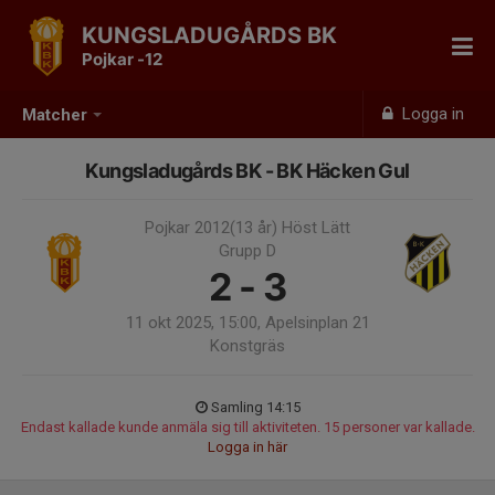
KUNGSLADUGÅRDS BK
Pojkar -12
Logga in
Matcher
Kungsladugårds BK - BK Häcken Gul
Pojkar 2012(13 år) Höst Lätt
Grupp D
2 - 3
11 okt 2025, 15:00, Apelsinplan 21
Konstgräs
Samling 14:15
Endast kallade kunde anmäla sig till aktiviteten. 15 personer var kallade.
Logga in här