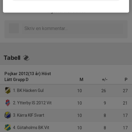
Inget referat skrivet
Tabell
Pojkar 2012(13 år) Höst
Lätt Grupp D
M
+/-
P
1. BK Häcken Gul
10
26
27
2. Ytterby IS 2012 Vit
10
9
21
3. Kärra KIF Svart
10
8
17
4. Götaholms BK Vit
10
8
17