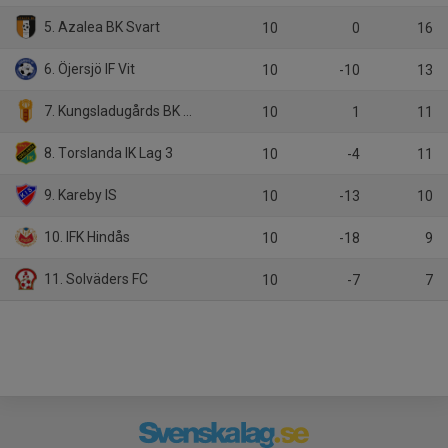
5. Azalea BK Svart
10
0
16
6. Öjersjö IF Vit
10
-10
13
7. Kungsladugårds BK Vinröd
10
1
11
8. Torslanda IK Lag 3
10
-4
11
9. Kareby IS
10
-13
10
10. IFK Hindås
10
-18
9
11. Solväders FC
10
-7
7