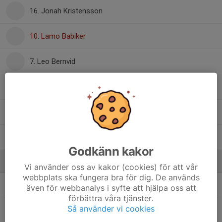
16. Jonah Kristensson
10. Lamo Babiker
7. Leo Bernvid
29. Nelson Sylvén
5. Oscar Blom
4. Osman Hussein Sayed
Godkänn kakor
Ledare
Vi använder oss av kakor (cookies) för att vår
webbplats ska fungera bra för dig. De används
Edvin Björkvall
Assisterande tränare
även för webbanalys i syfte att hjälpa oss att
förbättra våra tjänster.
Så använder vi cookies
Johan Blom
Ass. tränare/Fystränare