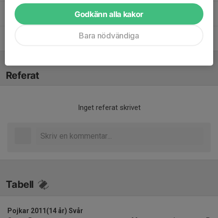
John Agebrand
Sportchef, Assisterande tränare
Godkänn alla kakor
(försvarsspel), Målvaktstränare
Karoly Löwenhielm
Ass. tränare (anfall och
Bara nödvändiga
speluppbyggnad)
Referat
Inget referat skrivet
Tabell
Pojkar 2011(14 år) Svår