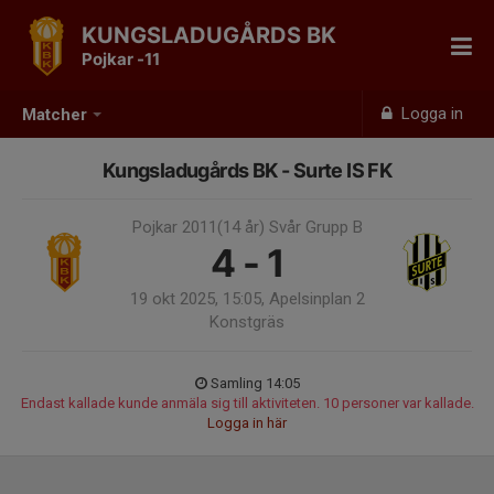
KUNGSLADUGÅRDS BK
Pojkar -11
Logga in
Matcher
Kungsladugårds BK - Surte IS FK
Pojkar 2011(14 år) Svår Grupp B
4 - 1
19 okt 2025, 15:05, Apelsinplan 2
Konstgräs
Samling 14:05
Endast kallade kunde anmäla sig till aktiviteten. 10 personer var kallade.
Logga in här