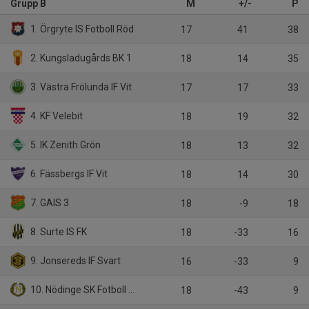
Grupp B
M
+/-
P
1. Örgryte IS Fotboll Röd
17
41
38
2. Kungsladugårds BK 1
18
14
35
3. Västra Frölunda IF Vit
17
17
33
4. KF Velebit
18
19
32
5. IK Zenith Grön
18
13
32
6. Fässbergs IF Vit
18
14
30
7. GAIS 3
18
-9
18
8. Surte IS FK
18
-33
16
9. Jonsereds IF Svart
16
-33
9
10. Nödinge SK Fotboll Blå
18
-43
9