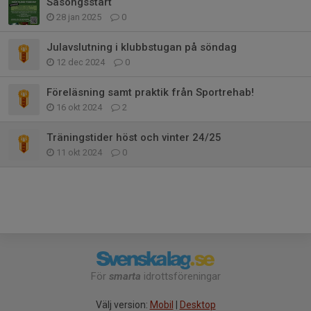
Säsongsstart
28 jan 2025
0
Julavslutning i klubbstugan på söndag
12 dec 2024
0
Föreläsning samt praktik från Sportrehab!
16 okt 2024
2
Träningstider höst och vinter 24/25
11 okt 2024
0
För
smarta
idrottsföreningar
Välj version:
Mobil
|
Desktop