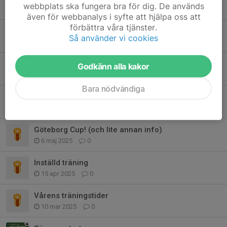
webbplats ska fungera bra för dig. De används
18 aug 2025
0
även för webbanalys i syfte att hjälpa oss att
förbättra våra tjänster.
Kassör och caféansvarig sökes
Så använder vi cookies
16 aug 2025
0
Sommarbingo
Godkänn alla kakor
24 jun 2025
0
Bara nödvändiga
Sommaravslutning!
8 jun 2025
0
Göteborg Cup! (och lite annan info)
6 maj 2025
0
Inställd träning
15 apr 2025
0
Vårens träningstider
10 mar 2025
0