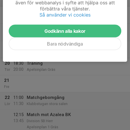
även för webbanalys i syfte att hjälpa oss att
v.34
förbättra våra tjänster.
17
Så använder vi cookies
Mån
18
18:30
Träning
Godkänn alla kakor
20:00
Tis
Apelsinplan Gräs
Bara nödvändiga
19
Ons
20
18:30
Träning
20:00
Tor
Apelsinplan Gräs
21
Fre
22
11:00
Matchgebomgång
11:30
Lör
Klubbstugan stora salen
12:15
Match mot Azalea BK
13:45
Division 5B Herr
Apelsinplan 1 Gräs