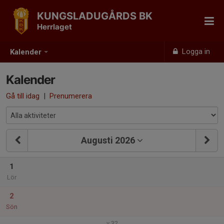
KUNGSLADUGÅRDS BK
Herrlaget
Logga in
Kalender
Kalender
Gå till idag
|
Prenumerera
Augusti 2026
1
Lör
2
Sön
v.32