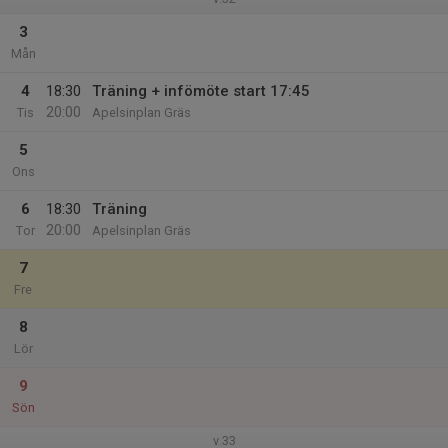
3
Mån
4
18:30
Träning + infömöte start 17:45
20:00
Tis
Apelsinplan Gräs
5
Ons
6
18:30
Träning
20:00
Tor
Apelsinplan Gräs
7
Fre
8
Lör
9
Sön
v.33