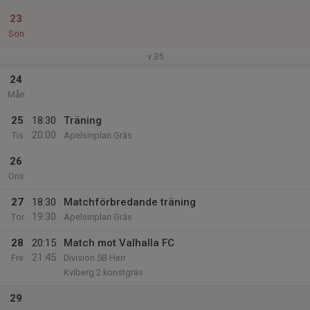
23
Sön
v.35
24
Mån
25
18:30
Träning
20:00
Tis
Apelsinplan Gräs
26
Ons
27
18:30
Matchförbredande träning
19:30
Tor
Apelsinplan Gräs
28
20:15
Match mot Valhalla FC
21:45
Fre
Division 5B Herr
Kviberg 2 konstgräs
29