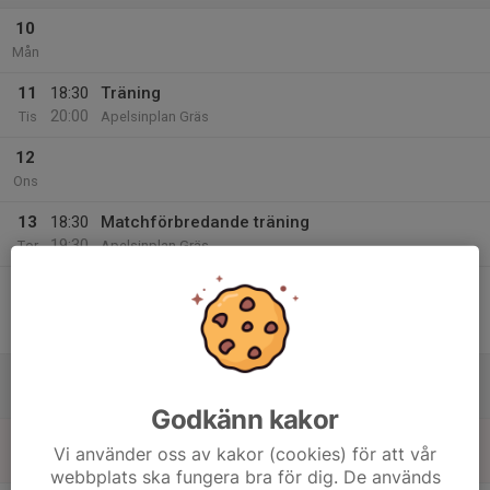
10
Mån
11
18:30
Träning
20:00
Tis
Apelsinplan Gräs
12
Ons
13
18:30
Matchförbredande träning
19:30
Tor
Apelsinplan Gräs
14
19:00
Match mot Utbynäs SK
20:30
Fre
Division 5B Herr
Lemmingvallen 1 Gräs
15
Lör
Godkänn kakor
16
Vi använder oss av kakor (cookies) för att vår
Sön
webbplats ska fungera bra för dig. De används