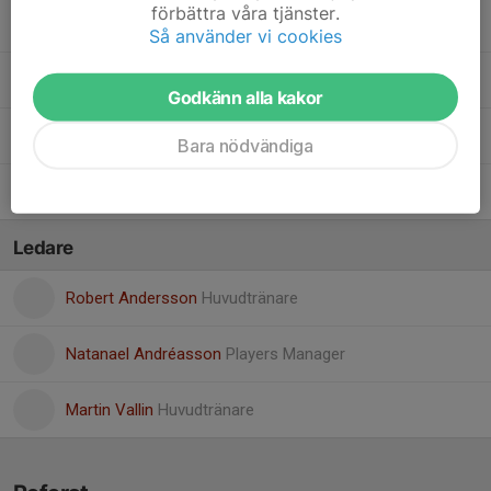
förbättra våra tjänster.
16. Christopher Ulvdalen
, Vilande
Så använder vi cookies
9. Marcus Weimén
, Vilande
Godkänn alla kakor
15. Jakob Westermark
Bara nödvändiga
Emil Wigren
Ledare
Robert Andersson
Huvudtränare
Natanael Andréasson
Players Manager
Martin Vallin
Huvudtränare