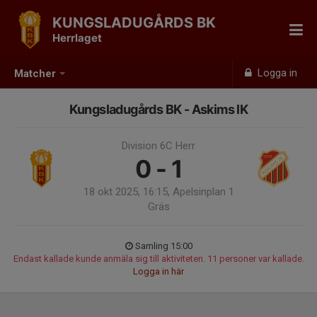
KUNGSLADUGÅRDS BK
Herrlaget
Logga in
Matcher
Kungsladugårds BK - Askims IK
Division 6C Herr
0 - 1
18 okt 2025, 16:15, Apelsinplan 1
Gräs
Samling 15:00
Endast kallade kunde anmäla sig till aktiviteten. 11 personer var kallade.
Logga in här