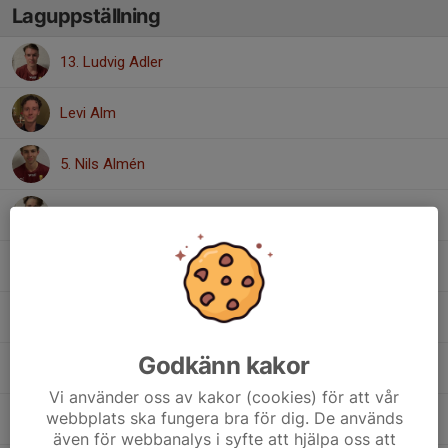
Laguppställning
13. Ludvig Adler
Levi Alm
5. Nils Almén
Filip Kolterud
7. Jack Larsson Hallén
, Vilande
Ludvig Odéhn
Godkänn kakor
3. Johan Sandqvist
Vi använder oss av kakor (cookies) för att vår
webbplats ska fungera bra för dig. De används
2. Haidar Sufr
, Vilande
även för webbanalys i syfte att hjälpa oss att