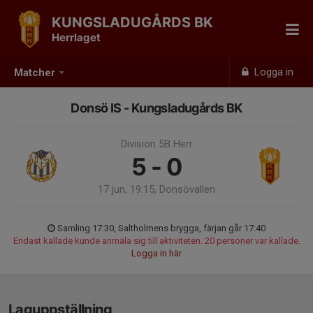
KUNGSLADUGÅRDS BK
Herrlaget
Logga in
Matcher
Donsö IS - Kungsladugårds BK
Division 5B Herr
5 - 0
17 jun, 19:15, Donsövallen
Samling 17:30, Saltholmens brygga, färjan går 17:40
Endast kallade kunde anmäla sig till aktiviteten. 20 personer var kallade.
Logga in här
Laguppställning