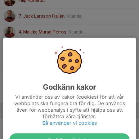
Filip Kolterud
7. Jack Larsson Hallén
, Vilande
4. Meleke Murad Petros
, Vilande
Ludvig Odéhn
3. Johan Sandqvist
2. Haidar Sufr
, Vilande
Godkänn kakor
16. Christopher Ulvdalen
, Vilande
Vi använder oss av kakor (cookies) för att vår
webbplats ska fungera bra för dig. De används
även för webbanalys i syfte att hjälpa oss att
Ledare
förbättra våra tjänster.
Så använder vi cookies
Farshad Timkvist
Huvudtränare