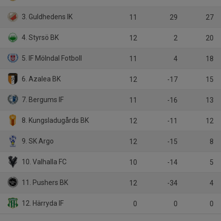
3. Guldhedens IK
11
29
27
4. Styrsö BK
12
2
20
5. IF Mölndal Fotboll
11
4
18
6. Azalea BK
12
-17
15
7. Bergums IF
11
-16
13
8. Kungsladugårds BK
12
-11
12
9. SK Argo
12
-15
8
10. Valhalla FC
10
-14
5
11. Pushers BK
12
-34
4
12. Härryda IF
0
0
0