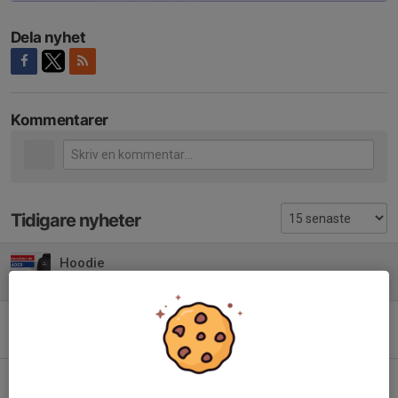
Dela nyhet
Kommentarer
Tidigare nyheter
Hoodie
31 maj, 21:34
0
Fotbollsskolan - sista anmälan 13/5
12 maj, 18:49
0
Fotbollsskolan 2026 - anmälan öppen!
6 maj, 12:00
0