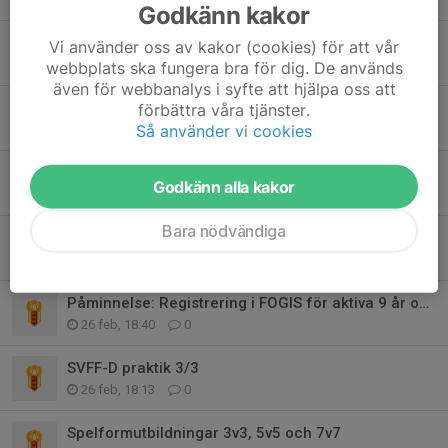
Godkänn kakor
Fotbollsskolan 2026- anmälan öppnar 6/5
Vi använder oss av kakor (cookies) för att vår
5 maj, 20:39
0
webbplats ska fungera bra för dig. De används
även för webbanalys i syfte att hjälpa oss att
Prova På 2026!
förbättra våra tjänster.
Så använder vi cookies
21 apr, 10:39
0
Medlems- och träningsavgift 2026
Godkänn alla kakor
15 apr, 08:29
0
Bara nödvändiga
Påminnelse: Kallelse till årsmöte samt info från valberedningen
18 mar, 11:06
1
Påminnelse: Registrering i FOGIS för aktiva 9 år och uppåt
26 feb, 18:40
0
SVFF-D praktik 3/3
26 feb, 18:13
0
Spelformutbildningar 3v3, 5v5 och 7v7