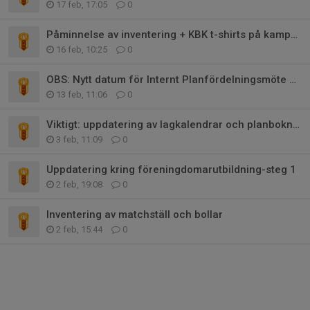
17 feb, 17:05
0
Påminnelse av inventering + KBK t-shirts på kampanj
16 feb, 10:25
0
OBS: Nytt datum för Internt Planfördelningsmöte 24/2
13 feb, 11:06
0
Viktigt: uppdatering av lagkalendrar och planbokningar
3 feb, 11:09
0
Uppdatering kring föreningdomarutbildning-steg 1
2 feb, 19:08
0
Inventering av matchställ och bollar
2 feb, 15:44
0