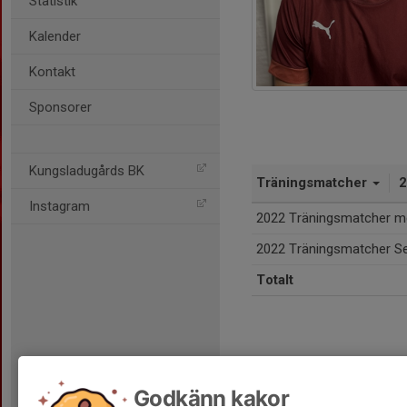
Statistik
Kalender
Kontakt
Sponsorer
Kungsladugårds BK
Träningsmatcher
Instagram
2022 Träningsmatcher m
2022 Träningsmatcher Se
Totalt
Godkänn kakor