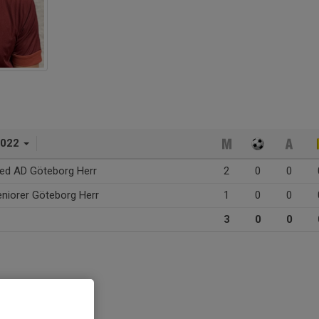
2022
ed AD Göteborg Herr
2
0
0
niorer Göteborg Herr
1
0
0
3
0
0