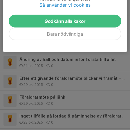
Säsongsstart flyttas fram
Så använder vi cookies
26 feb, 12:14
0
Godkänn alla kakor
Årets första träning- lördagen 28/2
18 jan, 10:11
0
Bara nödvändiga
Årets sista träning
26 nov 2025
0
Ändring av hall och datum inför första tillfället
31 okt 2025
0
Efter ett givande föräldramöte blickar vi framåt – vill du vara med i ledar
29 okt 2025
0
Föräldrarmöte på länk
29 okt 2025
0
Inget tillfälle på lördag & påminnelse av föräldrarmöte
23 okt 2025
0