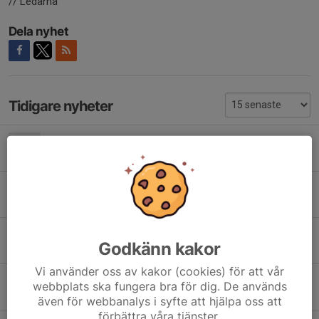
// Ledarna
Dela nyhet
Tidigare nyheter
Träningstart 22/8 för barn födda 2020
29 jul, 12:21
0
Påminnelse om medlems- och träningsavgifter 2026
3 jun, 09:15
0
Blandad information
Godkänn kakor
2 apr, 13:24
0
Vi använder oss av kakor (cookies) för att vår
Underhåll på Sjöbaren
webbplats ska fungera bra för dig. De används
26 mar, 18:54
0
även för webbanalys i syfte att hjälpa oss att
förbättra våra tjänster.