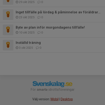
29 okt 2025
0
Inget tillfälle på lördag & påminnelse av föräldrarmöte
23 okt 2025
0
Byte av plan inför morgondagens tillfälle!
10 okt 2025
0
Inställd träning
3 okt 2025
0
För
smarta
idrottsföreningar
Välj version:
Mobil
|
Desktop