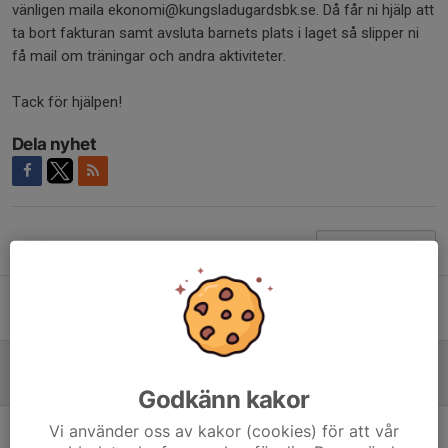
vänligen maila ekonomi@kungsladugardsbk.se. Då får ni hjälp att
ta bort fakturan samt avsluta barnets plats i laget så slipper ni
få mail om träningar och andra aktiviteter.
Tack för hjälpen!
Dela nyhet
Tidigare nyheter
Träningstart 22/8 för barn födda 2020
29 jul, 12:21
0
Påminnelse om medlems- och träningsavgifter 2026
3 jun, 09:15
0
Godkänn kakor
Blandad information
Vi använder oss av kakor (cookies) för att vår