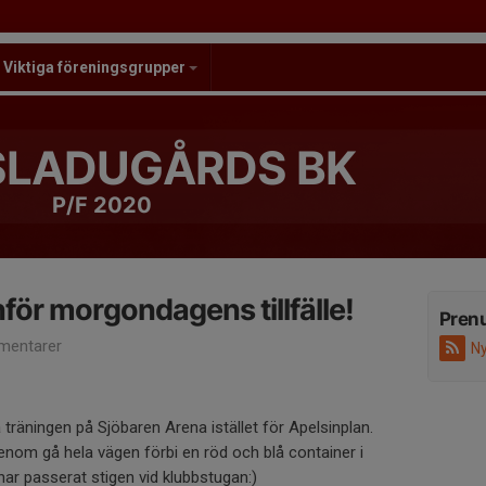
Viktiga föreningsgrupper
LADUGÅRDS BK
P/F 2020
nför morgondagens tillfälle!
Pren
mentarer
Ny
räningen på Sjöbaren Arena istället för Apelsinplan.
 genom gå hela vägen förbi en röd och blå container i
 har passerat stigen vid klubbstugan:)