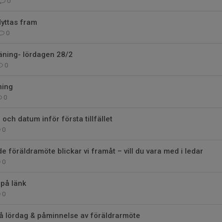
0
lyttas fram
0
räning- lördagen 28/2
0
ning
0
 och datum inför första tillfället
0
de föräldramöte blickar vi framåt – vill du vara med i ledar
0
 på länk
0
e på lördag & påminnelse av föräldrarmöte