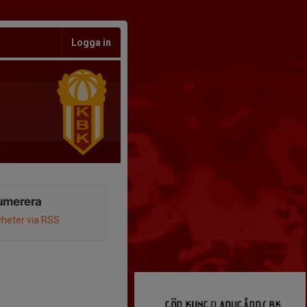
Logga in
umerera
heter via RSS