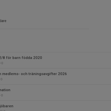
lare
2/8 för barn födda 2020
0
 medlems- och träningsavgifter 2026
0
mation
0
Sjöbaren