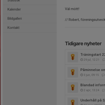
Statistik
Väl mött!
Kalender
Bildgalleri
// Robert, föreningsutveck
Kontakt
Tidigare nyheter
Träningstart 2
29 jul, 12:21
Påminnelse om
3 jun, 09:15
Blandad infor
2 apr, 13:24
Underhåll på 